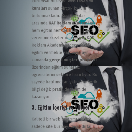
kurumsal düzeyde
web tasarımı
kursları
sunan birçok kurum
bulunmaktadır. Bu kurumlar
arasında
KAF Reklam Akademi
gibi
hem eğitim hem de ajans hizmeti
veren merkezler öne çıkıyor.
KAF
Reklam Akademi, sadece teknik
eğitim vermekle kalmayıp aynı
zamanda
gerçek müşteri projeleri
üzerinden eğitim sunarak,
öğrencilerini sektöre hazırlıyor. Bu
sayede katılımcılar, yalnızca teorik
bilgi değil; pratik deneyim de
kazanıyor.
3. Eğitim İçeriği ve Süreci
Kaliteli bir web tasarımı eğitimi;
sadece site kurmayı değil, dijital