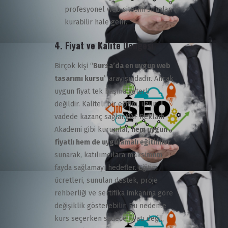
profesyonel web sitesini sıfırdan
kurabilir hale gelir.
4. Fiyat ve Kalite Dengesi
Birçok kişi “
Bursa’da en uygun web
tasarımı kursu
” arayışındadır. Ancak
uygun fiyat tek başına yeterli
değildir. Kaliteli bir eğitim, uzun
vadede kazanç sağlar.
KAF Reklam
Akademi gibi kurumlar,
hem uygun
fiyatlı hem de uygulamalı eğitimler
sunarak, katılımcılara maksimum
fayda sağlamayı hedefler. Eğitim
ücretleri, sunulan destek, proje
rehberliği ve sertifika imkanına göre
değişiklik gösterebilir. Bu nedenle
kurs seçerken sadece fiyatı değil,