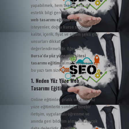
yapabilmek, hem teknik hem de
estetik bilgi gerektirir. Bu nedenle
web tasarımı eğitimi
almak
isteyenler, doğru kursu seçerken
kalite, içerik, fiyat ve eğitim şekli gibi
unsurları dikkatle
değerlendirmelidir. Eğer siz de
Bursa’da yüz yüze web sitesi
tasarımı eğitimi
almak istiyorsanız,
bu yazı tam size göre!
1. Neden Yüz Yüze Web
Tasarımı Eğitimi?
Online eğitimler pratik olsa da, yüz
yüze eğitimlerin sunduğu birebir
iletişim, uygulamalı öğrenme ve
anında geri bildirim alma imkânı çok
daha değerlidir. Özellikle