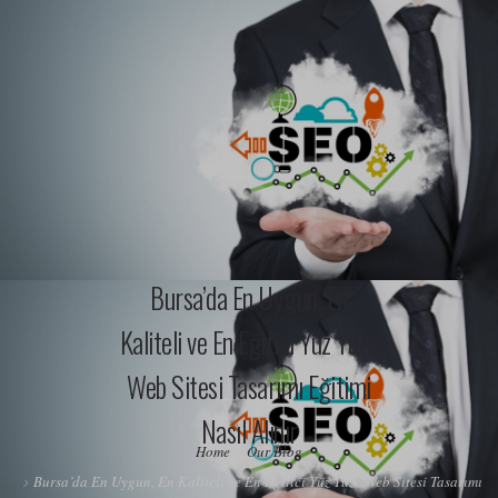
(0545) 202 19 20
info@bursareklamakademi.com
DIJITAL PAZARLAMA HIZMETLERI
BASKI VE PROMOSYON ÜRÜNLERI
Bursa’da En Uygun, En
DIJITAL MESLEKI EĞITIMLER
Kaliteli ve En Eğitici Yüz Yüze
HAKKIMIZDA
Web Sitesi Tasarımı Eğitimi
Nasıl Alınır
Home
Our Blog
Bursa’da En Uygun, En Kaliteli ve En Eğitici Yüz Yüze Web Sitesi Tasarımı