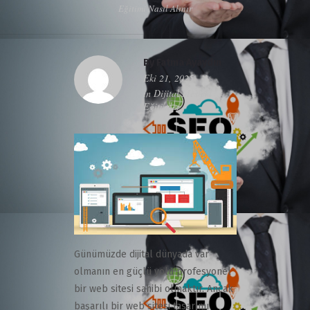
Eğitimi Nasıl Alınır
By
Fatma Ayaydın
Eki 21, 2025
in
Dijital Mesleki
Eğitimler
Günümüzde dijital dünyada var
olmanın en güçlü yolu profesyonel
bir web sitesi sahibi olmaktır. Ancak
başarılı bir web sitesi tasarımı