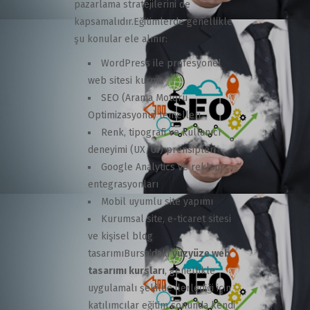
pazarlama stratejilerini de
kapsamalıdır.
Eğitimlerde genellikle
şu konular ele alınır:
WordPress ile profesyonel
web sitesi kurma
SEO (Arama Motoru
Optimizasyonu) temelleri
Renk, tipografi ve kullanıcı
deneyimi (UX/UI) prensipleri
Google Analytics ve reklam
entegrasyonları
Mobil uyumlu site yapımı
Kurumsal site, e-ticaret sitesi
ve kişisel blog
tasarımı
Bursa’daki
yüzyüze web
tasarımı kursları
, genellikle
uygulamalı şekilde ilerlediği için
katılımcılar eğitim sonunda kendi