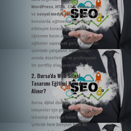
WordPress
,
HTML
,
CSS
,
Canva
,
SEO
ve
sosyal medya entegrasyonu
gibi
konularda, eğitmenle doğrudan
etkileşim kurarak öğrenmek
öğrenme hızını artırır.
Yüz yüze
eğitimler sayesinde gerçek projeler
üzerinde çalışabilir, hatalarınızı
anında düzeltebilir ve profesyonel
bir portföy oluşturabilirsiniz.
2. Bursa’da Web Sitesi
Tasarımı Eğitimi Nereden
Alınır?
Bursa, dijital dünyaya adım atmak
isteyenler için giderek büyüyen bir
teknoloji merkezi haline geliyor.
Şehirde hem bireysel hem de