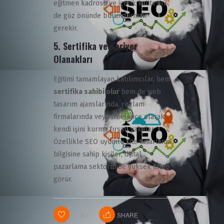
eğitmen kadrosu ve içerik kalitesini
de göz önünde bulundurmak
gerekir.
5. Sertifika ve Kariyer
Olanakları
Eğitimi tamamlayan katılımcılar, hem
sertifika sahibi olur
hem de web
tasarım ajanslarında, reklam
firmalarında veya freelance olarak
kendi işini kurma fırsatı yakalar.
Özellikle SEO uyumlu site tasarlama
bilgisine sahip kişiler, dijital
pazarlama sektöründe yüksek talep
görür.
0
LIKE
SHARE