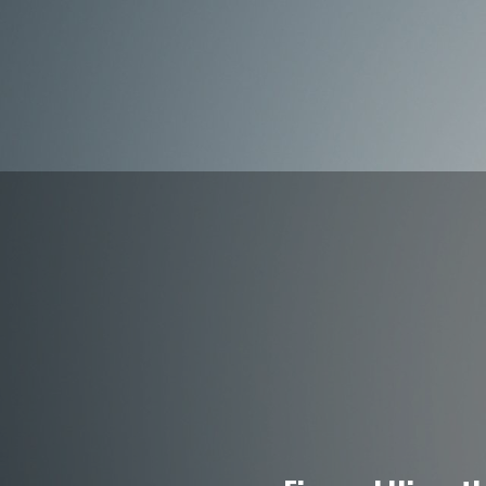
(0545) 202 19 20
info@bursareklamakademi.com
DIJI