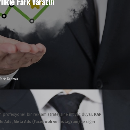
likle Fark Yaratın
Fark Yaratın
n profesyonel bir reklam stratejisine ihtiyaç duyar.
KAF
e Ads, Meta Ads (Facebook ve Instagram)
ve diğer