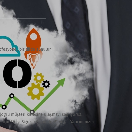
ofesyonel bir dilde sunulur.
 doğru müşteri kitlesine ulaşmayı sağlıyoruz.
İçin En İyi Sigorta Çözümleri!” veya “Yatırımınızın