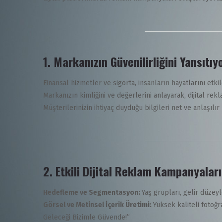
1.
Markanızın Güvenilirliğini Yansıtıy
Finansal hizmetler ve sigorta, insanların hayatlarını etk
Markanızın kimliğini ve değerlerini anlayarak, dijital re
Müşterilerinizin ihtiyaç duyduğu bilgileri net ve anlaşılır
2.
Etkili Dijital Reklam Kampanyalar
Hedefleme ve Segmentasyon:
Yaş grupları, gelir düzey
Görsel ve Metinsel İçerik Üretimi:
Yüksek kaliteli fotoğr
Geleceği Bizimle Güvende!”