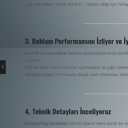
Çağrı Metinleri:
“Şimdi Teklif Al”, “Detaylı Bilgi İçin Tık
3.
Reklam Performansını İzliyor ve İy
Analitik ve Raporlama:
Reklam kampanyalarınızın perfor
ediyoruz.
A/B Testleri:
Farklı başlıklar, açıklamalar ve çağrı meti
Optimizasyon:
Performansı düşük olan reklamları düzen
4.
Teknik Detayları İnceliyoruz
Retargeting Stratejisi:
Sitenizi ziyaret eden ancak bir