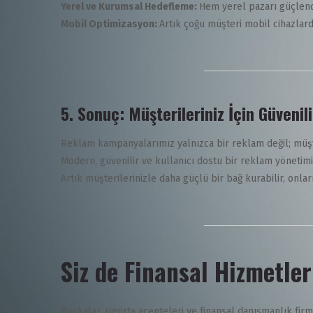
Yerel ve Kurumsal Hedefleme:
Hem yerel pazarı güçlend
Mobil Optimizasyon:
Artık çoğu müşteri mobil cihazlard
5.
Sonuç: Müşterileriniz İçin Güvenili
Reklam kampanyalarımız yalnızca bir reklam değil; müşter
Modern, güvenilir ve kullanıcı dostu bir reklam yönetimiyl
Artık müşterilerinizle daha güçlü bir bağ kurabilir, onlar
Siz de Finansal Hizmetle
Bankalar, sigorta acenteleri ve finansal danışmanlık firm