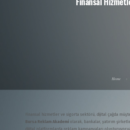
Finansal Hizmetle
Home
Finansal hizmetler ve sigorta sektörü, dijital çağda müşt
Bursa Reklam Akademi
olarak, bankalar, yatırım şirketle
dijital platformlarda reklam kampanyaları oluşturuyoruz.