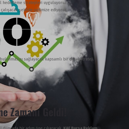
hedefleme stratejileri uyguluyoruz.
 çalışacak şekilde optimize ediyoruz.
ulunmasını sağlayacak kapsamlı bir dijital strateji.
tme Zamanı Geldi!
ital dünyada bir adım öne çıkaracak.
KAF Bursa Reklam