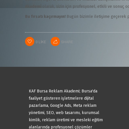
Akademi
olarak, sizin için profesyonel, etkili ve sonuç
Bu fırsatı kaçırmayın!
Bugün bizimle iletişime geçerek p
0
LIKE
SHARE
KAF Bursa Reklam Akademi; Bursa'da
faaliyet gösteren işletmelere dijital
pazarlama, Google Ads, Meta reklam
yönetimi, SEO, web tasarımı, kurumsal
kimlik, reklam üretimi ve mesleki eğitim
alanlarında profesyonel çözümler