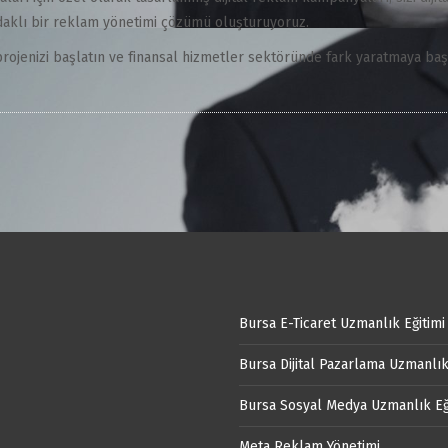
 odaklı bir reklam yönetimi çözümü oluşturuyoruz.
rojenizi başlatın ve finansal hizmetler sektöründe fark yaratmaya baş
Bursa E-Ticaret Uzmanlık Eğitimi
Bursa Dijital Pazarlama Uzmanlık
Bursa Sosyal Medya Uzmanlık Eğ
Meta Reklam Yönetimi