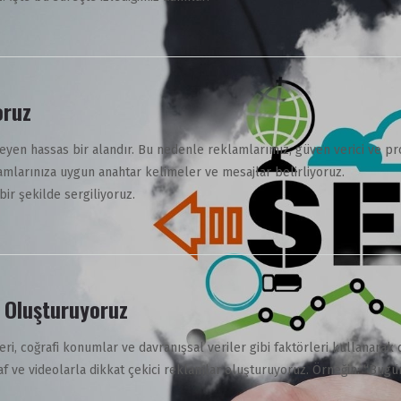
oruz
ileyen hassas bir alandır. Bu nedenle reklamlarımız, güven verici ve pr
klamlarınıza uygun anahtar kelimeler ve mesajlar belirliyoruz.
 bir şekilde sergiliyoruz.
ı Oluşturuyoruz
leri, coğrafi konumlar ve davranışsal veriler gibi faktörleri kullanarak
af ve videolarla dikkat çekici reklamlar oluşturuyoruz. Örneğin: “Bugün 