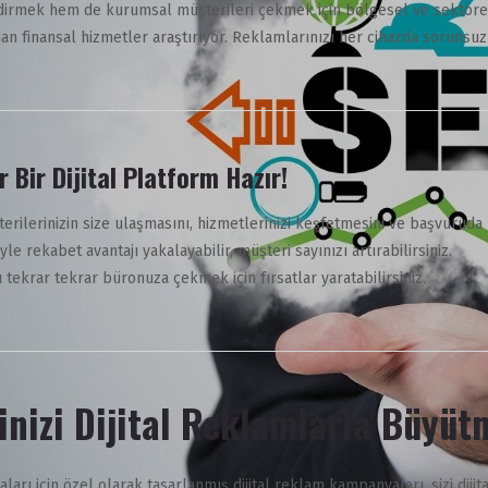
irmek hem de kurumsal müşterileri çekmek için bölgesel ve sektörel 
an finansal hizmetler araştırıyor. Reklamlarınızı her cihazda sorunsuz
r Bir Dijital Platform Hazır!
ilerinizin size ulaşmasını, hizmetlerinizi keşfetmesini ve başvuruda b
e rekabet avantajı yakalayabilir, müşteri sayınızı artırabilirsiniz.
ı tekrar tekrar büronuza çekmek için fırsatlar yaratabilirsiniz.
rinizi Dijital Reklamlarla Büyü
aları için özel olarak tasarlanmış dijital reklam kampanyaları, sizi dij