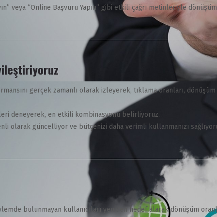
layın” veya “Online Başvuru Yapın” gibi etkili çağrı metinleriyle dönüşüm
ileştiriyoruz
mansını gerçek zamanlı olarak izleyerek, tıklama oranları, dönüşüm o
nleri deneyerek, en etkili kombinasyonu belirliyoruz.
li olarak güncelliyor ve bütçenizi daha verimli kullanmanızı sağlıyor
 eylemde bulunmayan kullanıcıları yeniden hedef alarak dönüşüm oranlar