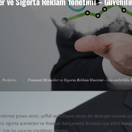
r ve Sigorta Reklam Yönetimi – Güvenilir
Portfolio
Finansal Hizmetler ve Sigorta Reklam Yönetimi – Güvenilirlikle 
erilerine güven verici, şeffaf ve kullanıcı dostu bir deneyim sunmak içi
ri, sigorta acenteleri ve finansal danışmanlık firmaları için etkili
Googl
 İşte bu süreçte izlediğimiz adımlar: