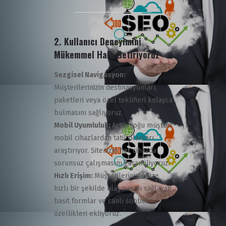
2.
Kullanıcı Deneyimini
Mükemmel Hale Getiriyoruz
Sezgisel Navigasyon:
Müşterilerinizin destinasyonları,
paketleri veya özel teklifleri kolayca
bulmasını sağlıyoruz.
Mobil Uyumluluk:
Artık çoğu müşteri
mobil cihazlardan tatil planları
araştırıyor. Sitenizin her cihazda
sorunsuz çalışmasını garantiliyoruz.
Hızlı Erişim:
Müşterilerinizin size
hızlı bir şekilde ulaşmasını sağlayan
basit formlar ve canlı sohbet
özellikleri ekliyoruz.