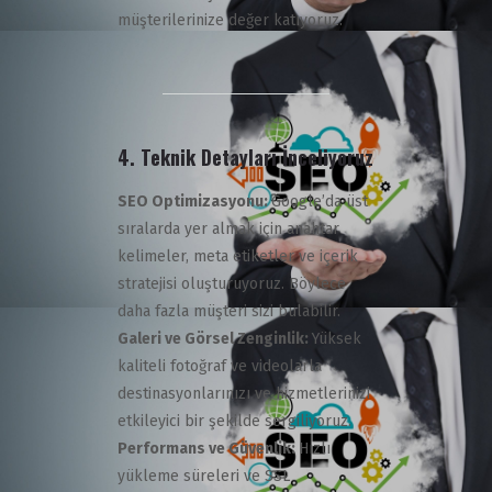
müşterilerinize değer katıyoruz.
4.
Teknik Detayları İnceliyoruz
SEO Optimizasyonu:
Google’da üst
sıralarda yer almak için anahtar
kelimeler, meta etiketler ve içerik
stratejisi oluşturuyoruz. Böylece
daha fazla müşteri sizi bulabilir.
Galeri ve Görsel Zenginlik:
Yüksek
kaliteli fotoğraf ve videolarla
destinasyonlarınızı ve hizmetlerinizi
etkileyici bir şekilde sergiliyoruz.
Performans ve Güvenlik:
Hızlı
yükleme süreleri ve SSL