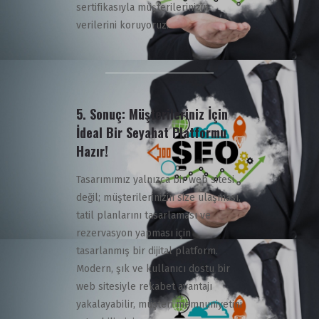
sertifikasıyla müşterilerinizin
verilerini koruyoruz.
5.
Sonuç: Müşterileriniz İçin
İdeal Bir Seyahat Platformu
Hazır!
Tasarımımız yalnızca bir web sitesi
değil; müşterilerinizin size ulaşması,
tatil planlarını tasarlaması ve
rezervasyon yapması için
tasarlanmış bir dijital platform.
Modern, şık ve kullanıcı dostu bir
web sitesiyle rekabet avantajı
yakalayabilir, müşteri memnuniyetini