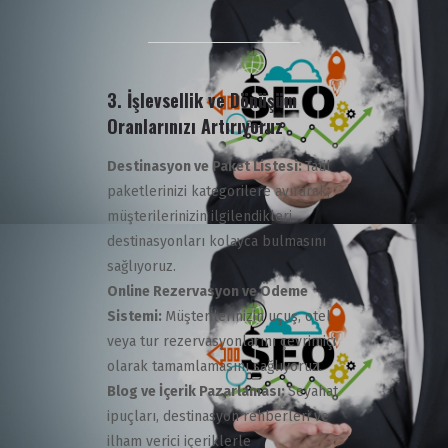
3.
İşlevsellik ve Dönüşüm
Oranlarınızı Artırıyoruz
Destinasyon ve Paket Listesi:
Tatil
paketlerinizi kategorilere ayırarak,
müşterilerinizin ilgilendikleri
destinasyonları kolayca bulmasını
sağlıyoruz.
Online Rezervasyon ve Ödeme
Sistemi:
Müşterilerinizin uçuş, otel
veya tur rezervasyonlarını çevrimiçi
olarak tamamlamasını sağlıyoruz.
Blog ve İçerik Pazarlaması:
Seyahat
ipuçları, destinasyon rehberleri ve
ilham verici içeriklerle