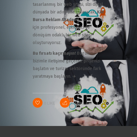
tasarlanmış bir web sitesi, sizi dijital
dünyada bir adım öne çıkaracak.
KAF
Bursa Reklam Akademi
olarak, sizin
için profesyonel, etkileyici ve
dönüşüm odaklı bir web sitesi
oluşturuyoruz.
Bu fırsatı kaçırmayın!
Bugün
bizimle iletişime geçerek projenizi
başlatın ve turizm sektöründe fark
yaratmaya başlayın. ✈️
0
LIKE
SHARE