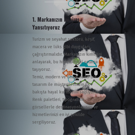
1.
Markanızın İmajını
Yansıtıyoruz
Turizm ve seyahat sektörü, keşif,
macera ve lüks gibi duyguları
çağrıştırmalıdır. Markanızın kimliğini
anlayarak, bu hisleri dijital ortama
taşıyoruz.
Temiz, modern ve ilham verici bir
tasarım ile müşterilerinizin ilk
bakışta hayal kurmasını sağlıyoruz.
Renk paletleri, tipografi ve
görsellerle destinasyonlarınızı ve
hizmetlerinizi en iyi şekilde
sergiliyoruz.