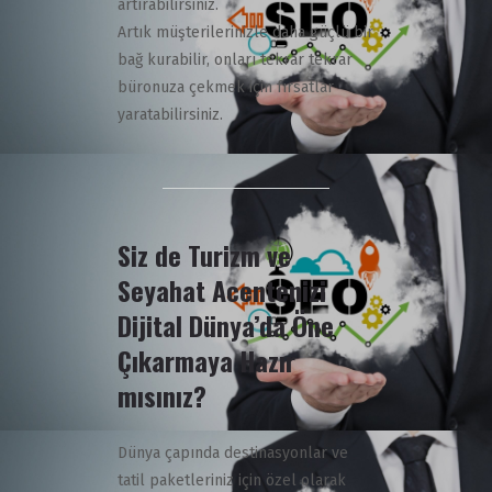
artırabilirsiniz.
Artık müşterilerinizle daha güçlü bir
bağ kurabilir, onları tekrar tekrar
büronuza çekmek için fırsatlar
yaratabilirsiniz.
Siz de Turizm ve
Seyahat Acentenizi
Dijital Dünya’da Öne
Çıkarmaya Hazır
mısınız?
Dünya çapında destinasyonlar ve
tatil paketleriniz için özel olarak