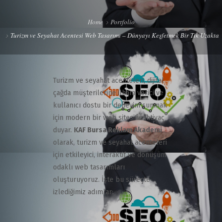
Home
Portfolio
Turizm ve Seyahat Acentesi Web Tasarımı – Dünyayı Keşfetmek Bir Tık Uzakta
Turizm ve seyahat acenteleri, dijital
çağda müşterilerine ilham verici ve
kullanıcı dostu bir deneyim sunmak
için modern bir web sitesine ihtiyaç
duyar.
KAF Bursa Reklam Akademi
olarak, turizm ve seyahat acenteleri
için etkileyici, interaktif ve dönüşüm
odaklı web tasarımları
oluşturuyoruz. İşte bu süreçte
izlediğimiz adımlar: