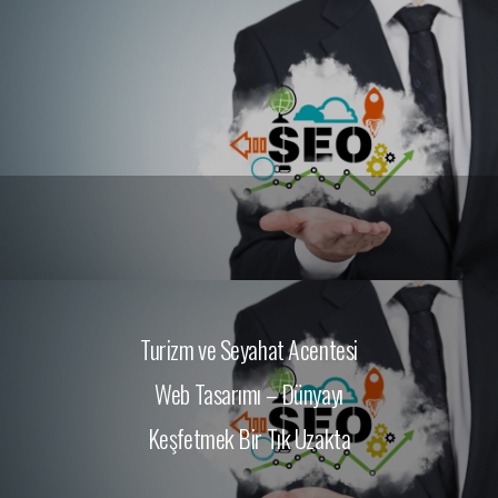
(0545) 202 19 20
info@bursareklamakademi.com
DIJITAL PAZARLAMA HIZMETLERI
BASKI VE PROMOSYON ÜRÜNLERI
DIJITAL MESLEKI EĞITIMLER
Turizm ve Seyahat Acentesi
HAKKIMIZDA
Web Tasarımı – Dünyayı
Keşfetmek Bir Tık Uzakta